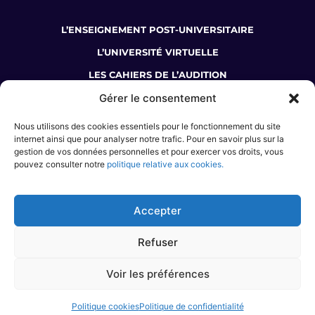
L’ENSEIGNEMENT POST-UNIVERSITAIRE
L’UNIVERSITÉ VIRTUELLE
LES CAHIERS DE L’AUDITION
Gérer le consentement
LA BOUTIQUE DU COLLÈGE
Nous utilisons des cookies essentiels pour le fonctionnement du site
JE SUIS AUDIOPROTHÉSISTE
internet ainsi que pour analyser notre trafic. Pour en savoir plus sur la
gestion de vos données personnelles et pour exercer vos droits, vous
J’ÉTUDIE L’AUDIOPROTHÈSE
pouvez consulter notre
politique relative aux cookies.
JE M’INFORME SUR LE MÉTIER
JE SOUHAITE ME FORMER
Accepter
Refuser
Voir les préférences
© COLLEGE NATIONAL D’AUDIOPROTHÈSE • 2024 •
CGV
•
CGU
•
MENTIONS
LÉGALES
•
POLITIQUE COOKIES
•
DESIGN & DEVELOPMENT BY AGENCE
INVIVO –
WAW GRAFIK
& GALB
Politique cookies
Politique de confidentialité