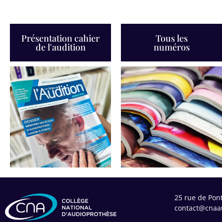
Présentation cahier
Tous les
de l'audition
numéros
25 rue de Pon
contact@cnaau