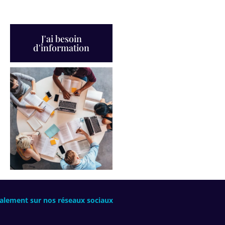
J'ai besoin
d'information
alement sur nos réseaux sociaux