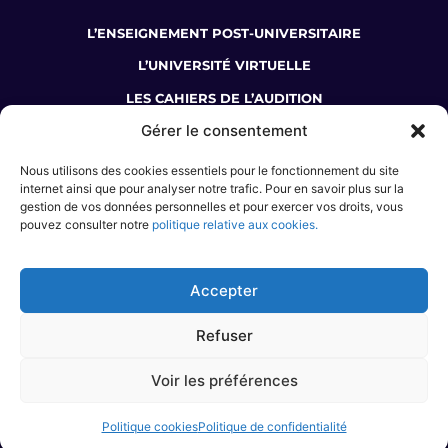
L’ENSEIGNEMENT POST-UNIVERSITAIRE
L’UNIVERSITÉ VIRTUELLE
LES CAHIERS DE L’AUDITION
Gérer le consentement
LA BOUTIQUE DU COLLÈGE
Nous utilisons des cookies essentiels pour le fonctionnement du site
JE SUIS AUDIOPROTHÉSISTE
internet ainsi que pour analyser notre trafic. Pour en savoir plus sur la
gestion de vos données personnelles et pour exercer vos droits, vous
J’ÉTUDIE L’AUDIOPROTHÈSE
pouvez consulter notre
politique relative aux cookies.
JE M’INFORME SUR LE MÉTIER
JE SOUHAITE ME FORMER
Accepter
Refuser
Voir les préférences
© COLLEGE NATIONAL D’AUDIOPROTHÈSE • 2024 •
CGV
•
CGU
•
MENTIONS
LÉGALES
•
POLITIQUE COOKIES
•
DESIGN & DEVELOPMENT BY AGENCE
INVIVO –
WAW GRAFIK
& GALB
Politique cookies
Politique de confidentialité