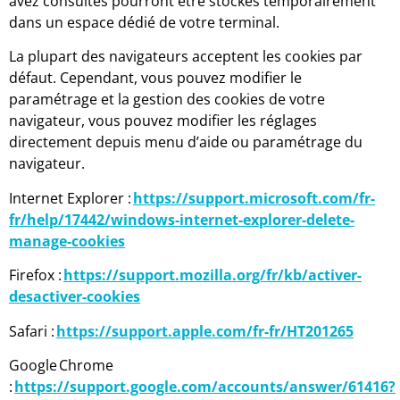
avez consultés pourront être stockés temporairement
dans un espace dédié de votre terminal.
La plupart des navigateurs acceptent les cookies par
défaut. Cependant, vous pouvez modifier le
paramétrage et la gestion des cookies de votre
navigateur, vous pouvez modifier les réglages
directement depuis menu d’aide ou paramétrage du
navigateur.
Internet Explorer :
https://support.microsoft.com/fr-
fr/help/17442/windows-internet-explorer-delete-
manage-cookies
Firefox :
https://support.mozilla.org/fr/kb/activer-
desactiver-cookies
Safari :
https://support.apple.com/fr-fr/HT201265
Google Chrome
:
https://support.google.com/accounts/answer/61416?