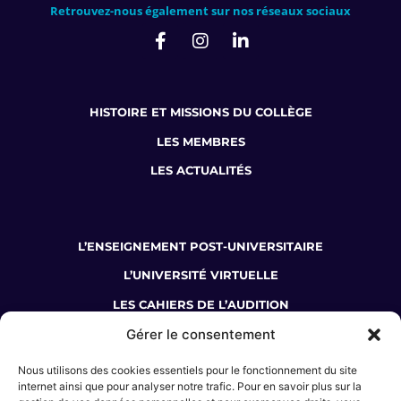
Retrouvez-nous également sur nos réseaux sociaux
HISTOIRE ET MISSIONS DU COLLÈGE
LES MEMBRES
LES ACTUALITÉS
L’ENSEIGNEMENT POST-UNIVERSITAIRE
L’UNIVERSITÉ VIRTUELLE
LES CAHIERS DE L’AUDITION
Gérer le consentement
LA BOUTIQUE DU COLLÈGE
Nous utilisons des cookies essentiels pour le fonctionnement du site
JE SUIS AUDIOPROTHÉSISTE
internet ainsi que pour analyser notre trafic. Pour en savoir plus sur la