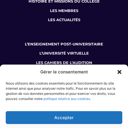
HISTOIRE ET MISSIONS DU COLLÈGE
LES MEMBRES
LES ACTUALITÉS
L’ENSEIGNEMENT POST-UNIVERSITAIRE
L’UNIVERSITÉ VIRTUELLE
LES CAHIERS DE L’AUDITION
Gérer le consentement
LA BOUTIQUE DU COLLÈGE
Nous utilisons des cookies essentiels pour le fonctionnement du site
JE SUIS AUDIOPROTHÉSISTE
internet ainsi que pour analyser notre trafic. Pour en savoir plus sur la
gestion de vos données personnelles et pour exercer vos droits, vous
J’ÉTUDIE L’AUDIOPROTHÈSE
pouvez consulter notre
politique relative aux cookies.
JE M’INFORME SUR LE MÉTIER
JE SOUHAITE ME FORMER
Accepter