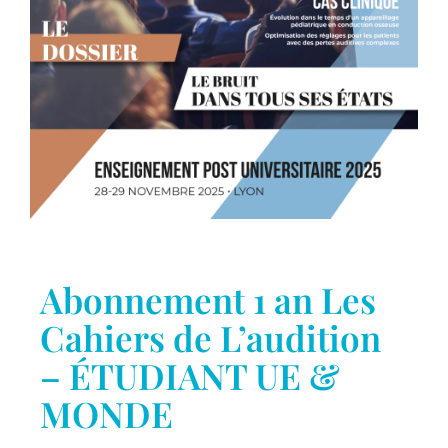
Abonnement 1 an Les
Cahiers de L’audition
– ÉTUDIANT UE &
MONDE