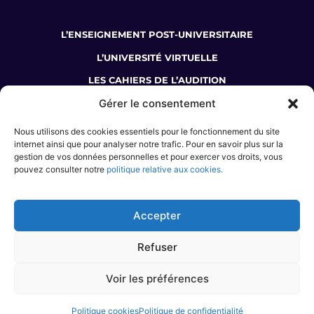
L’ENSEIGNEMENT POST-UNIVERSITAIRE
L’UNIVERSITÉ VIRTUELLE
LES CAHIERS DE L’AUDITION
Gérer le consentement
LA BOUTIQUE DU COLLÈGE
Nous utilisons des cookies essentiels pour le fonctionnement du site
JE SUIS AUDIOPROTHÉSISTE
internet ainsi que pour analyser notre trafic. Pour en savoir plus sur la
gestion de vos données personnelles et pour exercer vos droits, vous
J’ÉTUDIE L’AUDIOPROTHÈSE
pouvez consulter notre
politique relative aux cookies.
JE M’INFORME SUR LE MÉTIER
JE SOUHAITE ME FORMER
Accepter
Refuser
Voir les préférences
© COLLEGE NATIONAL D’AUDIOPROTHÈSE • 2024 •
CGV
•
CGU
•
MENTIONS
LÉGALES
•
POLITIQUE COOKIES
•
DESIGN & DEVELOPMENT BY AGENCE
INVIVO –
WAW GRAFIK
& GALB
Politique cookies
Politique de confidentialité