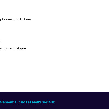
optionnel… ou l’ultime
)
 audioprothétique
alement sur nos réseaux sociaux