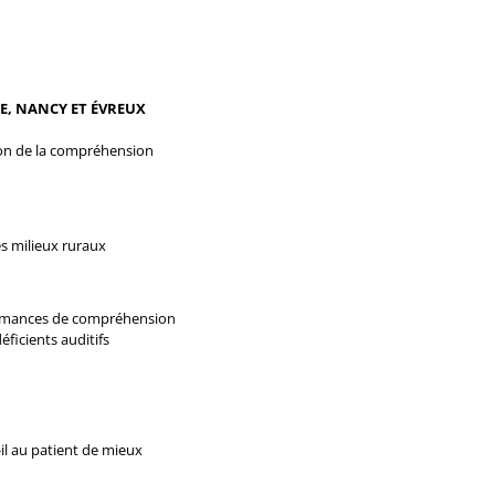
LE, NANCY ET ÉVREUX
tion de la compréhension
es milieux ruraux
rformances de compréhension
éficients auditifs
-il au patient de mieux