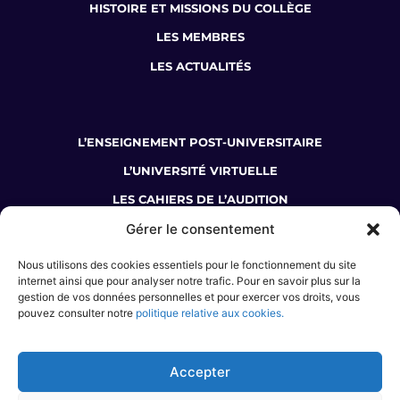
HISTOIRE ET MISSIONS DU COLLÈGE
LES MEMBRES
LES ACTUALITÉS
L’ENSEIGNEMENT POST-UNIVERSITAIRE
L’UNIVERSITÉ VIRTUELLE
LES CAHIERS DE L’AUDITION
Gérer le consentement
LA BOUTIQUE DU COLLÈGE
Nous utilisons des cookies essentiels pour le fonctionnement du site
JE SUIS AUDIOPROTHÉSISTE
internet ainsi que pour analyser notre trafic. Pour en savoir plus sur la
gestion de vos données personnelles et pour exercer vos droits, vous
J’ÉTUDIE L’AUDIOPROTHÈSE
pouvez consulter notre
politique relative aux cookies.
JE M’INFORME SUR LE MÉTIER
JE SOUHAITE ME FORMER
Accepter