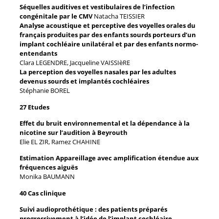
Séquelles auditives et vestibulaires de l’infection
congénitale par le CMV
Natacha TEISSIER
Analyse acoustique et perceptive des voyelles orales du
français produites par des enfants sourds porteurs d’un
implant cochléaire unilatéral et par des enfants normo-
entendants
Clara LEGENDRE, Jacqueline VAISSIèRE
La perception des voyelles nasales par les adultes
devenus sourds et implantés cochléaires
Stéphanie BOREL
27 Etudes
Effet du bruit environnemental et la dépendance à la
nicotine sur l’audition à Beyrouth
Elie EL ZIR, Ramez CHAHINE
Estimation Appareillage avec amplification étendue aux
fréquences aiguës
Monika BAUMANN
40 Cas clinique
Suivi audioprothétique : des patients préparés
progressivement à l’idée de l’implant cochléaire