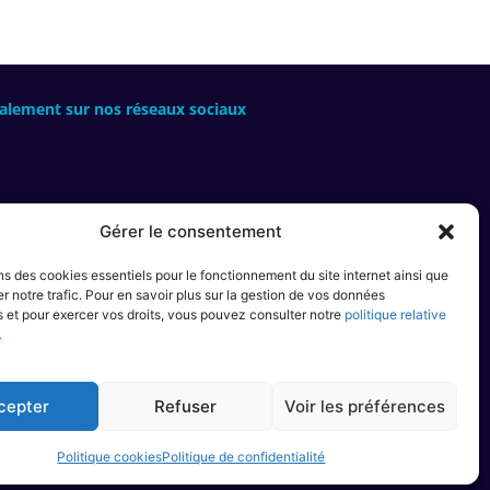
alement sur nos réseaux sociaux
Gérer le consentement
OTHÉSISTE
OPROTHÈSE
ns des cookies essentiels pour le fonctionnement du site internet ainsi que
r notre trafic. Pour en savoir plus sur la gestion de vos données
 LE MÉTIER
 et pour exercer vos droits, vous pouvez consulter notre
politique relative
.
FORMER
cepter
Refuser
Voir les préférences
Politique cookies
Politique de confidentialité
 INVIVO –
WAW GRAFIK
& GALB