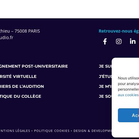
thieu – 75008 PARIS
Retrouvez-nous ég
dio.fr
IGNEMENT POST-UNIVERSITAIRE
JE SUIS AUDIOPR
ERSITÉ VIRTUELLE
J’ÉTUDIE L’AUDI
Nous utiliso
pour analyse
HIERS DE L’AUDITION
JE M’INFORME SUR
personnelles
aux cookies
TIQUE DU COLLÈGE
JE SOUHAITE ME 
Ac
NTIONS LÉGALES
•
POLITIQUE COOKIES
•
DESIGN & DEVELOPMENT BY AGENCE