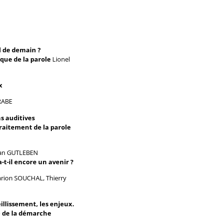
l de demain ?
que de la parole
Lionel
ux
GRABE
ns auditives
traitement de la parole
an GUTLEBEN
-t-il encore un avenir ?
arion SOUCHAL, Thierry
illissement, les enjeux.
té de la démarche