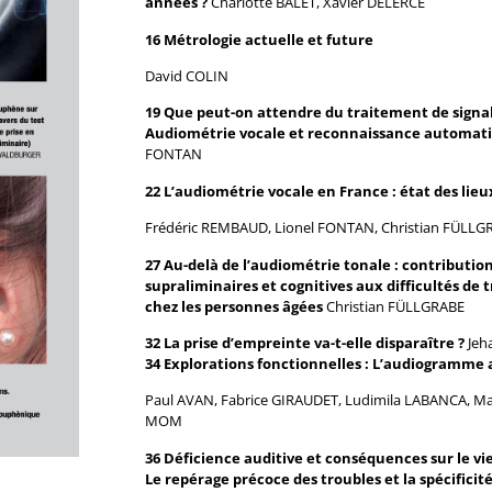
années ?
Charlotte BALET, Xavier DELERCE
16 Métrologie actuelle et future
David COLIN
19 Que peut-on attendre du traitement de signa
Audiométrie vocale et reconnaissance automati
FONTAN
22 L’audiométrie vocale en France : état des lie
Frédéric REMBAUD, Lionel FONTAN, Christian FÜLL
27 Au-delà de l’audiométrie tonale : contributio
supraliminaires et cognitives aux difficultés de 
chez les personnes âgées
Christian FÜLLGRABE
32 La prise d’empreinte va-t-elle disparaître ?
Jeh
34 Explorations fonctionnelles : L’audiogramme a
Paul AVAN, Fabrice GIRAUDET, Ludimila LABANCA, M
MOM
36 Déficience auditive et conséquences sur le vie
Le repérage précoce des troubles et la spécifici