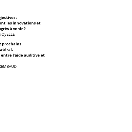
jectives :
ont les innovations et
grès à venir ?
ENOyELLE
et prochains
latéral.
entre l’aide auditive et
c REMBAUD